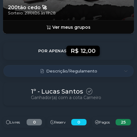
Concluído!
200tão cedo 🚀
Sorteio: 27/01/26 às 11h28
Ver meus grupos
R$ 12,00
POR APENAS
Descrição/Regulamento
1º - Lucas Santos
Ganhador(a) com a cota Carneiro
0
0
25
Livres
Reserv
Pagos