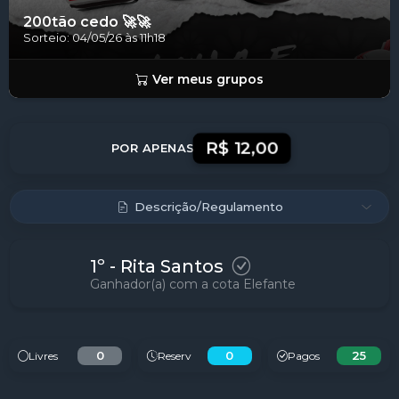
Concluído!
200tão cedo 🚀🚀
Sorteio: 04/05/26 às 11h18
Ver meus grupos
R$ 12,00
POR APENAS
Descrição/Regulamento
1º - Rita Santos
Ganhador(a) com a cota Elefante
0
0
25
Livres
Reserv
Pagos