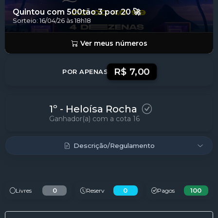
Concluído!
Quintou com 500tão 3 por 20 🚀
Sorteio: 16/04/26 às 18h18
Ver meus números
R$ 7,00
POR APENAS
1º - Heloísa Rocha
Ganhador(a) com a cota 16
Descrição/Regulamento
0
0
100
Livres
Reserv
Pagos