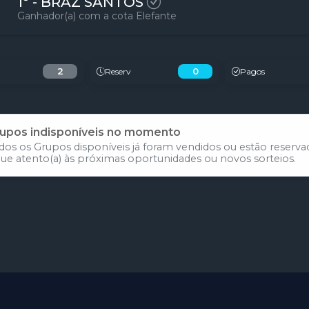
1º - BRAZ SANTOS
Ganhador(a) com a cota Elefante
2
0
Reserv
Pagos
upos indisponíveis no momento
dos os Grupos disponíveis já foram vendidos ou estão reserva
que atento(a) às próximas oportunidades ou novos sorteios.
Participar do sorteio