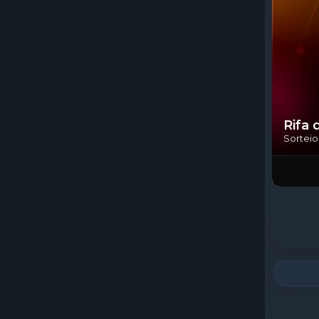
Conclu
Rifa 
Sorteio