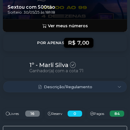
Concluído!
Sextou com 500tão
Sorteio: 30/05/25 às 18h18
Ver meus números
R$ 7,00
POR APENAS
1º - Marli Silva
Ganhador(a) com a cota 71
Descrição/Regulamento
16
0
84
Livres
Reserv
Pagos